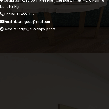
Xưởng Sản Xuất: Số 1 Miêu Nha ( Cầu Ngà ), P Tây Mỗ, Q Nam Từ
Liêm, Hà Nội
Hotline : 0945551975
Email : ducanhgroup@gmail.com
Website : https://ducanhgroup.com