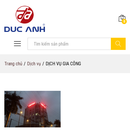
0
Tìm Kiếm
Trang chủ
/
Dịch vụ
/
DỊCH VỤ GIA CÔNG